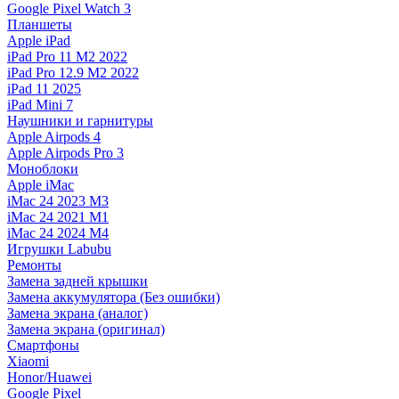
Google Pixel Watch 3
Планшеты
Apple iPad
iPad Pro 11 M2 2022
iPad Pro 12.9 M2 2022
iPad 11 2025
iPad Mini 7
Наушники и гарнитуры
Apple Airpods 4
Apple Airpods Pro 3
Моноблоки
Apple iMac
iMac 24 2023 M3
iMac 24 2021 M1
iMac 24 2024 M4
Игрушки Labubu
Ремонты
Замена задней крышки
Замена аккумулятора (Без ошибки)
Замена экрана (аналог)
Замена экрана (оригинал)
Смартфоны
Xiaomi
Honor/Huawei
Google Pixel