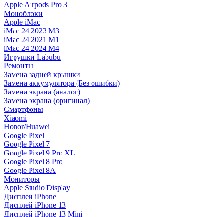
Apple Airpods Pro 3
Моноблоки
Apple iMac
iMac 24 2023 M3
iMac 24 2021 M1
iMac 24 2024 M4
Игрушки Labubu
Ремонты
Замена задней крышки
Замена аккумулятора (Без ошибки)
Замена экрана (аналог)
Замена экрана (оригинал)
Смартфоны
Xiaomi
Honor/Huawei
Google Pixel
Google Pixel 7
Google Pixel 9 Pro XL
Google Pixel 8 Pro
Google Pixel 8A
Мониторы
Apple Studio Display
Дисплеи iPhone
Дисплей iPhone 13
Дисплей iPhone 13 Mini