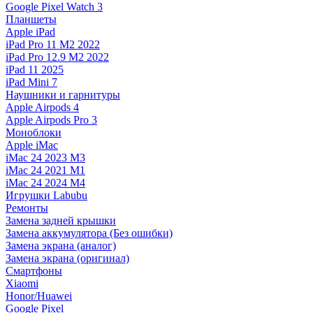
Google Pixel Watch 3
Планшеты
Apple iPad
iPad Pro 11 M2 2022
iPad Pro 12.9 M2 2022
iPad 11 2025
iPad Mini 7
Наушники и гарнитуры
Apple Airpods 4
Apple Airpods Pro 3
Моноблоки
Apple iMac
iMac 24 2023 M3
iMac 24 2021 M1
iMac 24 2024 M4
Игрушки Labubu
Ремонты
Замена задней крышки
Замена аккумулятора (Без ошибки)
Замена экрана (аналог)
Замена экрана (оригинал)
Смартфоны
Xiaomi
Honor/Huawei
Google Pixel