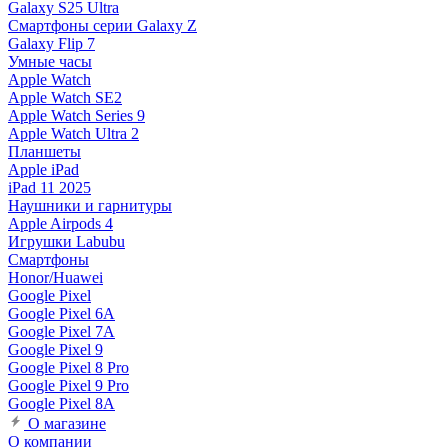
Galaxy S25 Ultra
Смартфоны серии Galaxy Z
Galaxy Flip 7
Умные часы
Apple Watch
Apple Watch SE2
Apple Watch Series 9
Apple Watch Ultra 2
Планшеты
Apple iPad
iPad 11 2025
Наушники и гарнитуры
Apple Airpods 4
Игрушки Labubu
Смартфоны
Honor/Huawei
Google Pixel
Google Pixel 6A
Google Pixel 7А
Google Pixel 9
Google Pixel 8 Pro
Google Pixel 9 Pro
Google Pixel 8A
О магазине
О компании