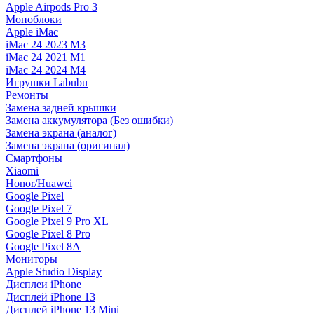
Apple Airpods Pro 3
Моноблоки
Apple iMac
iMac 24 2023 M3
iMac 24 2021 M1
iMac 24 2024 M4
Игрушки Labubu
Ремонты
Замена задней крышки
Замена аккумулятора (Без ошибки)
Замена экрана (аналог)
Замена экрана (оригинал)
Смартфоны
Xiaomi
Honor/Huawei
Google Pixel
Google Pixel 7
Google Pixel 9 Pro XL
Google Pixel 8 Pro
Google Pixel 8A
Мониторы
Apple Studio Display
Дисплеи iPhone
Дисплей iPhone 13
Дисплей iPhone 13 Mini